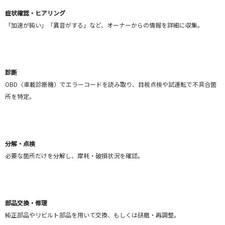
症状確認・ヒアリング
「加速が鈍い」「異音がする」など、オーナーからの情報を詳細に収集。
診断
OBD（車載診断機）でエラーコードを読み取り、目視点検や試運転で不具合箇
所を特定。
分解・点検
必要な箇所だけを分解し、摩耗・破損状況を確認。
部品交換・修理
純正部品やリビルト部品を用いて交換、もしくは研磨・再調整。