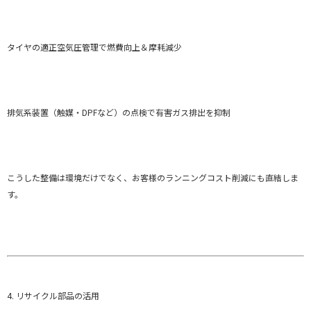
タイヤの適正空気圧管理で燃費向上＆摩耗減少
排気系装置（触媒・DPFなど）の点検で有害ガス排出を抑制
こうした整備は環境だけでなく、お客様のランニングコスト削減にも直結しま
す。
4. リサイクル部品の活用