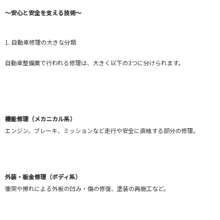
～安心と安全を支える技術～
1. 自動車修理の大きな分類
自動車整備業で行われる修理は、大きく以下の3つに分けられます。
機能修理（メカニカル系）
エンジン、ブレーキ、ミッションなど走行や安全に直結する部分の修理。
外装・板金修理（ボディ系）
衝突や擦れによる外板の凹み・傷の修復、塗装の再施工など。