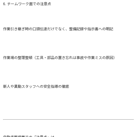
6. チームワーク面での注意点
作業引き継ぎ時の口頭伝達だけでなく、整備記録や指示書への明記
作業場の整理整頓（工具・部品の置き忘れは事故や作業ミスの原因）
新人や異動スタッフへの安全指導の徹底
自動車整備業での「注意点」は、