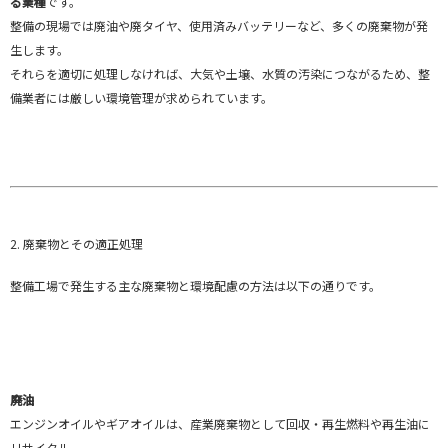
る業種
です。
整備の現場では廃油や廃タイヤ、使用済みバッテリーなど、多くの廃棄物が発
生します。
それらを適切に処理しなければ、大気や土壌、水質の汚染につながるため、整
備業者には厳しい環境管理が求められています。
2. 廃棄物とその適正処理
整備工場で発生する主な廃棄物と環境配慮の方法は以下の通りです。
廃油
エンジンオイルやギアオイルは、産業廃棄物として回収・再生燃料や再生油に
リサイクル。