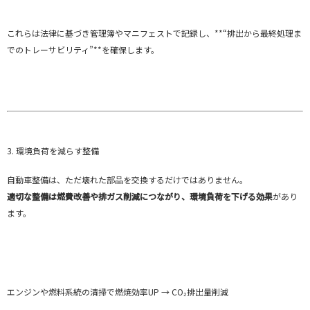
これらは法律に基づき管理簿やマニフェストで記録し、**“排出から最終処理ま
でのトレーサビリティ”**を確保します。
3. 環境負荷を減らす整備
自動車整備は、ただ壊れた部品を交換するだけではありません。
適切な整備は燃費改善や排ガス削減につながり、環境負荷を下げる効果
があり
ます。
エンジンや燃料系統の清掃で燃焼効率UP → CO₂排出量削減