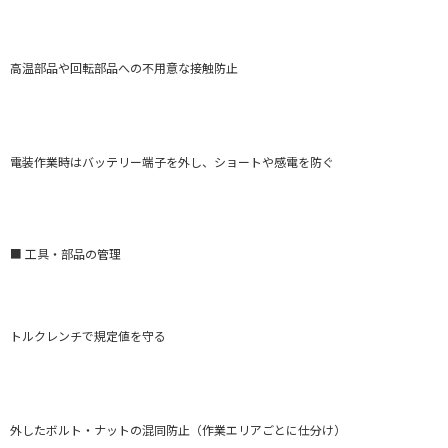
高温部品や回転部品への不用意な接触防止
電装作業時はバッテリー端子を外し、ショートや感電を防ぐ
■ 工具・部品の管理
トルクレンチで規定値を守る
外したボルト・ナットの混同防止（作業エリアごとに仕分け）