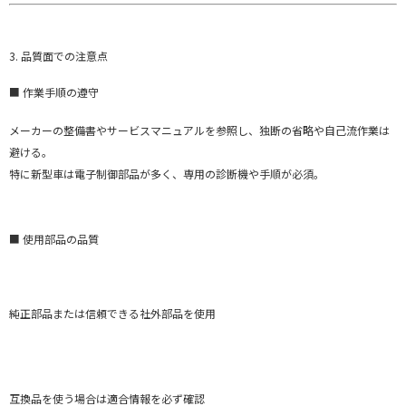
3. 品質面での注意点
■ 作業手順の遵守
メーカーの整備書やサービスマニュアルを参照し、独断の省略や自己流作業は
避ける。
特に新型車は電子制御部品が多く、専用の診断機や手順が必須。
■ 使用部品の品質
純正部品または信頼できる社外部品を使用
互換品を使う場合は適合情報を必ず確認