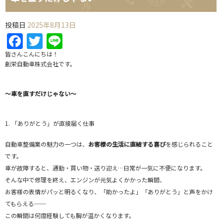
投稿日
2025年8月13日
Facebook
Twitter
Line
皆さんこんにちは！
創栄自動車株式会社です。
～車を直すだけじゃない～
1. 「ありがとう」が直接届く仕事
自動車整備業の魅力の一つは、
お客様の生活に直結する喜び
を感じられること
です。
車が故障すると、通勤・買い物・送り迎え…日常が一気に不便になります。
そんな中で修理を終え、エンジンが元気よくかかった瞬間、
お客様の表情がパッと明るくなり、「助かったよ」「ありがとう」と声をかけ
てもらえる──
この瞬間は何度経験しても胸が温かくなります。