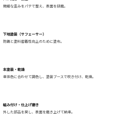
微細な歪みをパテで整え、表面を研磨。
下地塗装（サフェーサー）
防錆と塗料密着性向上のために塗布。
本塗装・乾燥
車体色に合わせて調色し、塗装ブースで吹き付け、乾燥。
組み付け・仕上げ磨き
外した部品を戻し、表面を磨き上げて納車。