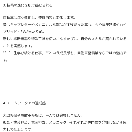
3. 技術の進化を肌で感じられる
自動車は年々進化し、整備内容も変化します。
昔はキャブレターやメカニカルな部品が主役だった車も、今や電子制御やハイ
ブリッド・EVが当たり前。
新しい診断機器や特殊工具を使いこなすたびに、自分のスキルが磨かれている
ことを実感します。
**「一生学び続ける仕事」**という成長感も、自動車整備業ならではの魅力で
す。
4. チームワークでの達成感
大型修理や事故車修理は、一人では完結しません。
板金・塗装担当、電装担当、メカニック…それぞれが専門性を発揮しながら協
力して仕上げます。