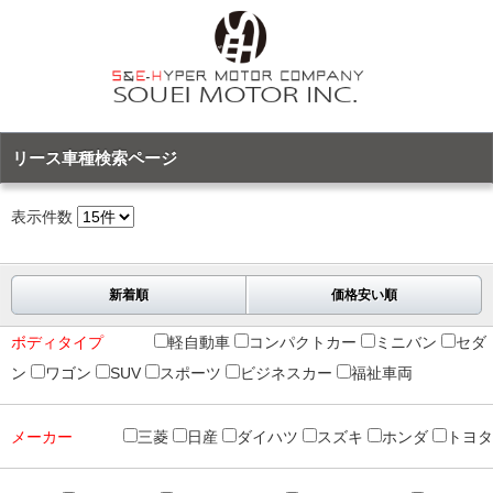
リース車種検索ページ
表示件数
新着順
価格安い順
ボディタイプ
軽自動車
コンパクトカー
ミニバン
セダ
ン
ワゴン
SUV
スポーツ
ビジネスカー
福祉車両
メーカー
三菱
日産
ダイハツ
スズキ
ホンダ
トヨタ