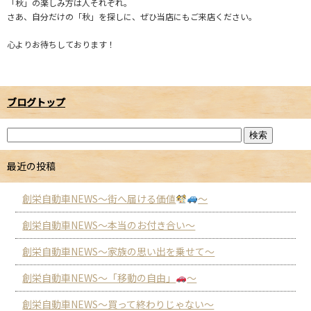
「秋」の楽しみ方は人それぞれ。
さあ、自分だけの「秋」を探しに、ぜひ当店にもご来店ください。
心よりお待ちしております！
ブログトップ
最近の投稿
創栄自動車NEWS～街へ届ける価値
～
創栄自動車NEWS～本当のお付き合い～
創栄自動車NEWS～家族の思い出を乗せて～
創栄自動車NEWS～「移動の自由」
～
創栄自動車NEWS～買って終わりじゃない～