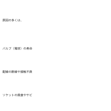
原因の多くは、
バルブ（電球）の寿命
配線の断線や接触不良
ソケットの腐食やサビ