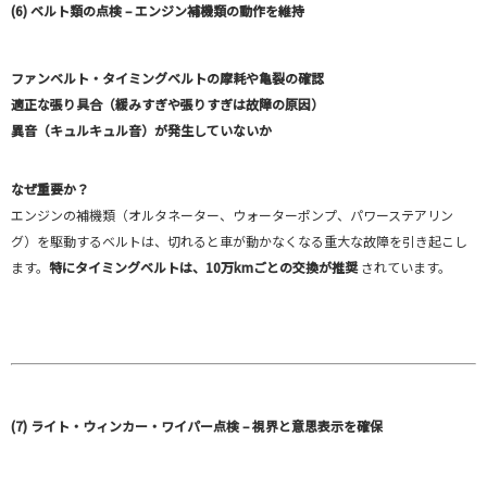
(6) ベルト類の点検 – エンジン補機類の動作を維持
ファンベルト・タイミングベルトの摩耗や亀裂の確認
適正な張り具合（緩みすぎや張りすぎは故障の原因）
異音（キュルキュル音）が発生していないか
なぜ重要か？
エンジンの補機類（オルタネーター、ウォーターポンプ、パワーステアリン
グ）を駆動するベルトは、切れると車が動かなくなる重大な故障を引き起こし
ます。
特にタイミングベルトは、10万kmごとの交換が推奨
されています。
(7) ライト・ウィンカー・ワイパー点検 – 視界と意思表示を確保