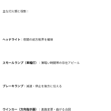
主な灯火類と役割：
ヘッドライト
：夜間の前方視界を確保
スモールランプ（車幅灯）
：薄暗い時間帯の存在アピール
ブレーキランプ
：減速・停止を後方に伝える
ウインカー（方向指示器）
：進路変更・曲がる合図