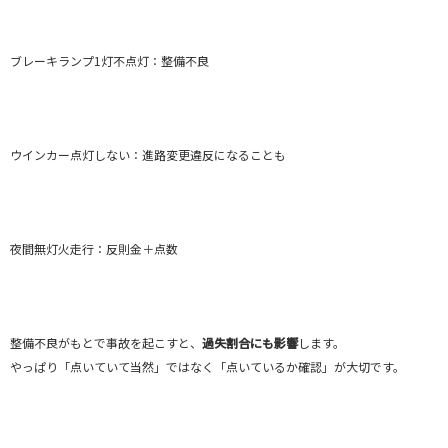
ブレーキランプ1灯不点灯：整備不良
ウインカー点灯しない：進路変更違反になることも
夜間無灯火走行：反則金＋点数
整備不良がもとで事故を起こすと、
過失割合にも影響
します。
やっぱり「点いていて当然」ではなく「点いているか確認」が大切です。