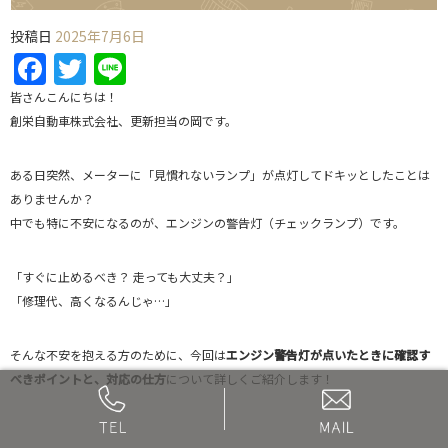
投稿日
2025年7月6日
Facebook
Twitter
Line
皆さんこんにちは！
創栄自動車株式会社、更新担当の岡です。
ある日突然、メーターに「見慣れないランプ」が点灯してドキッとしたことは
ありませんか？
中でも特に不安になるのが、エンジンの警告灯（チェックランプ）です。
「すぐに止めるべき？ 走っても大丈夫？」
「修理代、高くなるんじゃ…」
そんな不安を抱える方のために、今回は
エンジン警告灯が点いたときに確認す
べきポイントと、対応の仕方
について詳しくご紹介します！