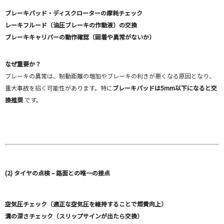
ブレーキパッド・ディスクローターの摩耗チェック
レーキフルード（油圧ブレーキの作動液）の交換
ブレーキキャリパーの動作確認（固着や異常がないか）
なぜ重要か？
ブレーキの異常は、制動距離の増加やブレーキの利きが悪くなる原因となり、
重大事故を招く可能性があります。特に
ブレーキパッドは5mm以下になると交
換推奨
です。
(2) タイヤの点検 – 路面との唯一の接点
空気圧チェック（適正な空気圧を維持することで燃費向上）
溝の深さチェック（スリップサインが出たら交換）