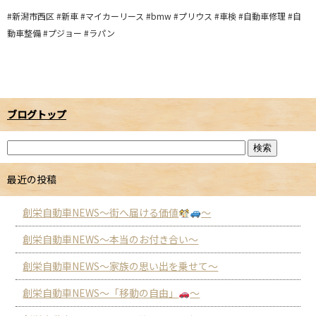
#新潟市西区 #新車 #マイカーリース #bmw #プリウス #車検 #自動車修理 #自
動車整備 #プジョー #ラパン
ブログトップ
最近の投稿
創栄自動車NEWS～街へ届ける価値
～
創栄自動車NEWS～本当のお付き合い～
創栄自動車NEWS～家族の思い出を乗せて～
創栄自動車NEWS～「移動の自由」
～