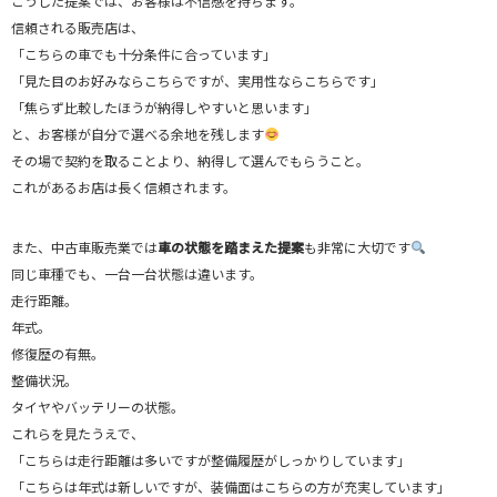
こうした提案では、お客様は不信感を持ちます。
信頼される販売店は、
「こちらの車でも十分条件に合っています」
「見た目のお好みならこちらですが、実用性ならこちらです」
「焦らず比較したほうが納得しやすいと思います」
と、お客様が自分で選べる余地を残します
その場で契約を取ることより、納得して選んでもらうこと。
これがあるお店は長く信頼されます。
また、中古車販売業では
車の状態を踏まえた提案
も非常に大切です
同じ車種でも、一台一台状態は違います。
走行距離。
年式。
修復歴の有無。
整備状況。
タイヤやバッテリーの状態。
これらを見たうえで、
「こちらは走行距離は多いですが整備履歴がしっかりしています」
「こちらは年式は新しいですが、装備面はこちらの方が充実しています」