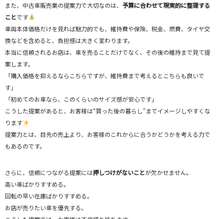
また、中古車販売業の提案力で大切なのは、
予算に合わせて現実的に整理する
こと
です
車両本体価格だけを見れば魅力的でも、維持費や保険、税金、燃費、タイヤ交
換などを含めると、負担感は大きく変わります。
本当に信頼されるお店は、車を売ることだけでなく、その後の維持まで見て提
案します。
「購入価格を抑えるならこちらですが、維持費まで考えるとこちらも良いで
す」
「初めてのお車なら、このくらいのサイズ感が安心です」
こうした提案があると、お客様は“買った後の暮らし”までイメージしやすくな
ります
提案力とは、目先の売上より、お客様のこれからに合うかどうかを考える力で
もあるのです。
さらに、信頼につながる提案には
押しつけがないこと
が欠かせません。
高い車ばかりすすめる。
回転の早い在庫ばかりすすめる。
お店が売りたい車を優先する。